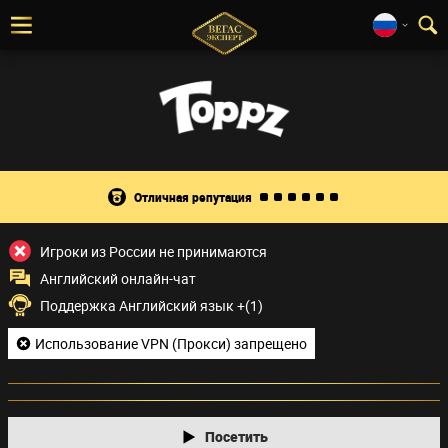
отличная репутация
Игроки из России не принимаются
Английский онлайн-чат
Поддержка Английский язык +(1)
Использование VPN (Прокси) запрещено
Посетить