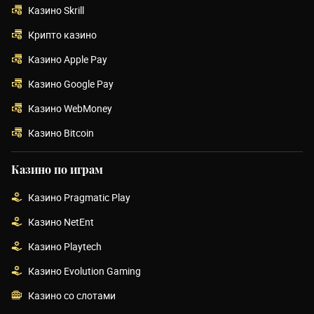
Казино Skrill
Крипто казино
Казино Apple Pay
Казино Google Pay
Казино WebMoney
Казино Bitcoin
Казино по играм
Казино Pragmatic Play
Казино NetEnt
Казино Playtech
Казино Evolution Gaming
Казино со слотами