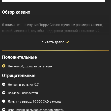
Обзор казино
Я внимательно изучил Toppz Casino с учетом размера казино,
жалоб, лицензий, службы поддержки, условий и положений,
лимитов и других факторов и присвоил ему
отличную
Читать далее
репутацию
. Это самый лучший рейтинг для онлайн-казино
высокого качества. Узнайте больше о качествах этого казино в
моем обзоре. Узнайте больше о безопасности и характеристиках
Положительные
этого казино и оцените, подходит ли оно вам.
Нет жалоб, хорошая репутация
Toppz Casino — это
небольшое онлайн-казино
, судя по
Отрицательные
найденной информации и оценке его доходов. Размер и доход
Нельзя играть из {0,2}
онлайн-казино влияют на возможность вывода средств. В
случае крупного выигрыша у небольших сайтов могут
Владелец неизвестен
возникнуть проблемы с выплатами, в то время как доход
Лимит на вывод: 10 000 CAD в месяц
больших казино позволяет им легко покрывать такие расходы.
Ограниченный выбор способов оплаты