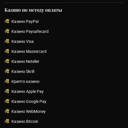
Казино по методу оплаты
Казино PayPal
Казино Paysafecard
Казино Visa
Казино Mastercard
Казино Neteller
Казино Skrill
Крипто казино
Казино Apple Pay
Казино Google Pay
Казино WebMoney
Казино Bitcoin