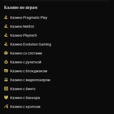
Казино по играм
Казино Pragmatic Play
Казино NetEnt
Казино Playtech
Казино Evolution Gaming
Казино со слотами
Казино с рулеткой
Казино с блэкджеком
Казино с видеопокером
Казино с бинго
Казино с баккара
Казино с крэпсом