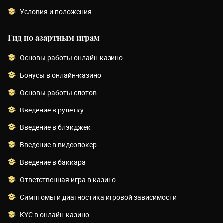
Условия и положения
Гид по азартным играм
Основы работы онлайн-казино
Бонусы в онлайн-казино
Основы работы слотов
Введение в рулетку
Введение в блэкджек
Введение в видеопокер
Введение в баккара
Ответственная игра в казино
Симптомы и диагностика игровой зависимости
KYC в онлайн-казино