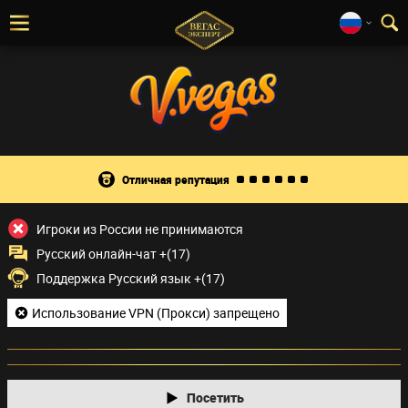
отличная репутация
Игроки из России не принимаются
Русский онлайн-чат +(17)
Поддержка Русский язык +(17)
Использование VPN (Прокси) запрещено
Посетить