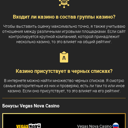
Входит ли казино в состав группы казино?
Чтобы выставить оценку максимально точно, я также учитываю
отношения между различными игровыми площадками. Если сайт
контролируется крупной компанией, которой принадлежит
несколько казино, то это влияет на общий рейтинг.
Казино присутствует в черных списках?
В интернете можно найти множество черных списков. Я смотрю
самые авторитетные из них и проверяю, есть ли там то или иное
казино. Если оно присутствует, то это влияет на его рейтинг.
Бонусы Vegas Nova Casino
Vegas Nova Casino