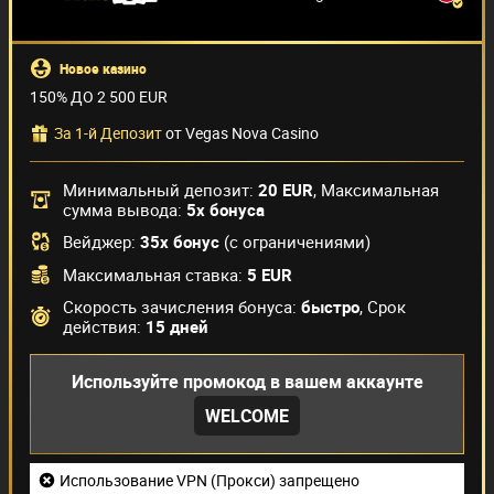
новое казино
150% ДО 2 500 EUR
За 1-й Депозит
от
Vegas Nova Casino
Минимальный депозит:
20 EUR
,
Максимальная
сумма вывода:
5x бонуса
Вейджер:
35x бонус
(с ограничениями)
Максимальная ставка:
5 EUR
Скорость зачисления бонуса:
быстро
,
Срок
действия:
15 дней
Используйте промокод в вашем аккаунте
WELCOME
Использование VPN (Прокси) запрещено