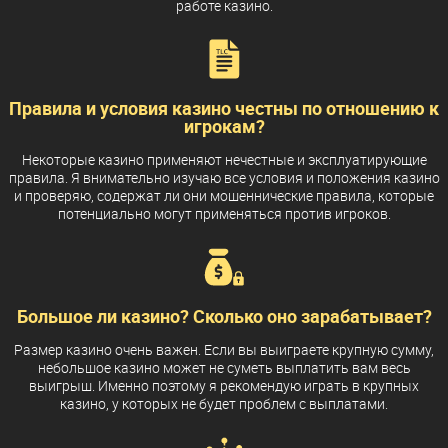
работе казино.
статус нового. до тех пор, пока не пройдет достаточно времени
или пока казино не проявит положительные или отрицательные
качества.
Правила и условия казино честны по отношению к
игрокам?
Некоторые казино применяют нечестные и эксплуатирующие
правила. Я внимательно изучаю все условия и положения казино
и проверяю, содержат ли они мошеннические правила, которые
потенциально могут применяться против игроков.
Большое ли казино? Сколько оно зарабатывает?
Размер казино очень важен. Если вы выиграете крупную сумму,
небольшое казино может не суметь выплатить вам весь
выигрыш. Именно поэтому я рекомендую играть в крупных
казино, у которых не будет проблем с выплатами.