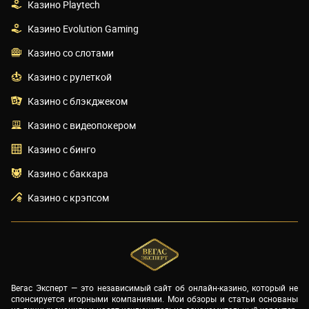
Казино Playtech
Казино Evolution Gaming
Казино со слотами
Казино с рулеткой
Казино с блэкджеком
Казино с видеопокером
Казино с бинго
Казино с баккара
Казино с крэпсом
Вегас Эксперт — это независимый сайт об онлайн-казино, который не
спонсируется игорными компаниями. Мои обзоры и статьи основаны