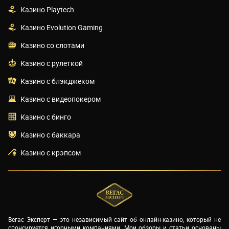
Казино Playtech
Казино Evolution Gaming
Казино со слотами
Казино с рулеткой
Казино с блэкджеком
Казино с видеопокером
Казино с бинго
Казино с баккара
Казино с крэпсом
Вегас Эксперт — это независимый сайт об онлайн-казино, который не
спонсируется игорными компаниями. Мои обзоры и статьи основаны