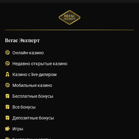
Вегас Эксперт
Онлайн-казино
Недавно открытые казино
Казино с live-дилером
Мобильные казино
Бесплатные бонусы
Все бонусы
Депозитные бонусы
Игры