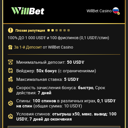
WillBet Casino
плохая репутация
100% ДО 1 000 USD₮ и 100 фриспинов (0,1 USD₮/спин)
За 1-й Депозит
от
WillBet Casino
Минимальный депозит:
50 USD₮
Вейджер:
50x бонус
(с ограничениями)
Максимальная ставка:
5 USD₮
Скорость зачисления бонуса:
быстро
,
Срок
действия:
7 дней
Cпины:
100 спинов
в различных играх,
0,1 USD₮
на спин
(общая сумма: 10 USD₮)
Условия спинов:
отыгрыш x50
,
макс. вывод: 100
USD₮
,
7 дней до окончания