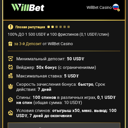
WillBet Casino
плохая репутация
100% ДО 1 500 USD₮ и 100 фриспинов (0,1 USD₮/спин)
за 3-й Депозит
от
WillBet Casino
Минимальный депозит:
50 USD₮
Вейджер:
50x бонус
(с ограничениями)
Максимальная ставка:
5 USD₮
Скорость зачисления бонуса:
быстро
,
Срок
действия:
7 дней
Cпины:
100 спинов
в различных играх,
0,1 USD₮
на спин
(общая сумма: 10 USD₮)
Условия спинов:
отыгрыш x50
,
макс. вывод: 100
USD₮
,
7 дней до окончания