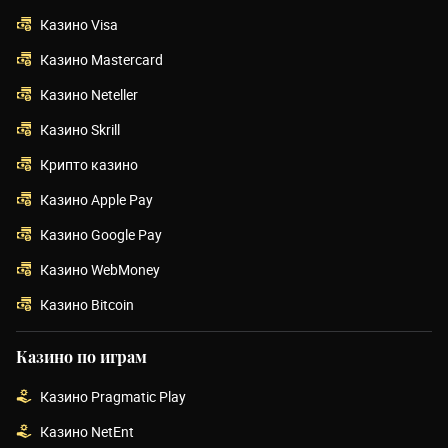
Казино Visa
Казино Mastercard
Казино Neteller
Казино Skrill
Крипто казино
Казино Apple Pay
Казино Google Pay
Казино WebMoney
Казино Bitcoin
Казино по играм
Казино Pragmatic Play
Казино NetEnt