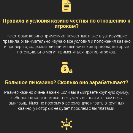
Правила и условия казино честны по отношению к
игрокам?
Некоторые казино применяют нечестные и эксплуатирующие
правила. Я внимательно изучаю все условия и положения казино
и проверяю, содержат ли они мошеннические правила, которые
потенциально могут применяться против игроков.
Большое ли казино? Сколько оно зарабатывает?
Размер казино очень важен. Если вы выиграете крупную сумму,
небольшое казино может не суметь выплатить вам весь
выигрыш. Именно поэтому я рекомендую играть в крупных
казино, у которых не будет проблем с выплатами.