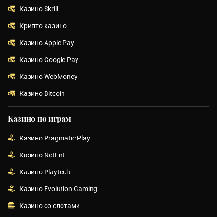
Казино Skrill
Крипто казино
Казино Apple Pay
Казино Google Pay
Казино WebMoney
Казино Bitcoin
Казино по играм
Казино Pragmatic Play
Казино NetEnt
Казино Playtech
Казино Evolution Gaming
Казино со слотами