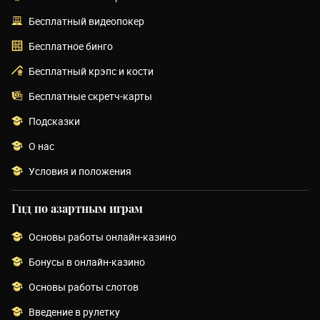
Бесплатный видеопокер
Бесплатное бинго
Бесплатный крэпс и кости
Бесплатные скретч-карты
Подсказки
О нас
Условия и положения
Гид по азартным играм
Основы работы онлайн-казино
Бонусы в онлайн-казино
Основы работы слотов
Введение в рулетку