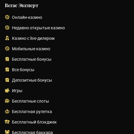
Вегас Эксперт
Онлайн-казино
Недавно открытые казино
Казино с live-дилером
Мобильные казино
Бесплатные бонусы
Все бонусы
Депозитные бонусы
Игры
Бесплатные слоты
Бесплатная рулетка
Бесплатный блэкджек
Бесплатная баккара