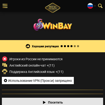
хорошая репутация
Игроки из России не принимаются
Английский онлайн-чат +(11)
Поддержка Английский язык +(11)
Использование VPN (Прокси) запрещено
Посетить