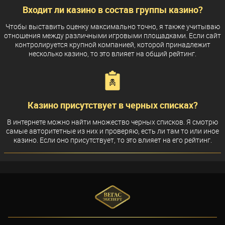
Входит ли казино в состав группы казино?
Чтобы выставить оценку максимально точно, я также учитываю
отношения между различными игровыми площадками. Если сайт
контролируется крупной компанией, которой принадлежит
несколько казино, то это влияет на общий рейтинг.
Казино присутствует в черных списках?
В интернете можно найти множество черных списков. Я смотрю
самые авторитетные из них и проверяю, есть ли там то или иное
казино. Если оно присутствует, то это влияет на его рейтинг.