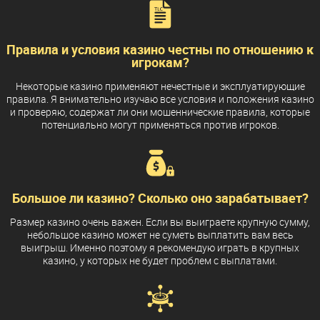
Можно сделать вывод, что Zlatobet Casino имеет спорную
репутацию. У него есть не только преимущества, но и множество
Правила и условия казино честны по отношению к
недостатков, поэтому я советую найти другое казино.
игрокам?
Некоторые казино применяют нечестные и эксплуатирующие
правила. Я внимательно изучаю все условия и положения казино
и проверяю, содержат ли они мошеннические правила, которые
потенциально могут применяться против игроков.
Большое ли казино? Сколько оно зарабатывает?
Размер казино очень важен. Если вы выиграете крупную сумму,
небольшое казино может не суметь выплатить вам весь
выигрыш. Именно поэтому я рекомендую играть в крупных
казино, у которых не будет проблем с выплатами.