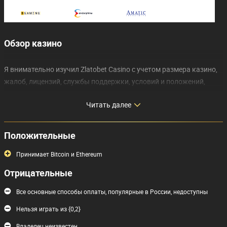
Обзор казино
Я внимательно изучил Zlatobet Casino с учетом размера казино,
жалоб, лицензий, службы поддержки, условий и положений,
лимитов и других факторов и присвоил ему
спорную репутацию
.
Читать далее
Хотя у него есть свои преимущества, из-за определенных
недостатков я советую найти казино получше. Узнайте больше о
качествах этого казино в моем обзоре. Узнайте больше о
Положительные
безопасности и характеристиках этого казино и оцените,
подходит ли оно вам.
Принимает Bitcoin и Ethereum
Отрицательные
Zlatobet Casino — это
небольшое онлайн-казино
, судя по
Все основные способы оплаты, популярные в России, недоступны
найденной информации и оценке его доходов. Размер и доход
онлайн-казино влияют на возможность вывода средств. В
Нельзя играть из {0,2}
случае крупного выигрыша у небольших сайтов могут
Владелец неизвестен