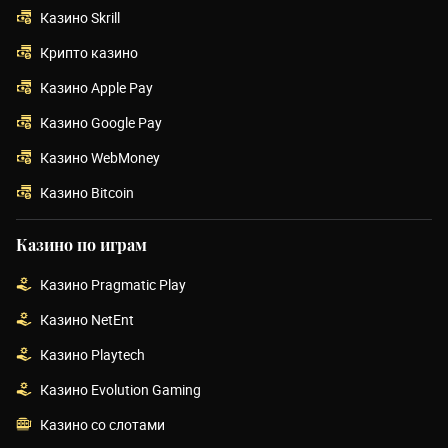
Казино Skrill
Крипто казино
Казино Apple Pay
Казино Google Pay
Казино WebMoney
Казино Bitcoin
Казино по играм
Казино Pragmatic Play
Казино NetEnt
Казино Playtech
Казино Evolution Gaming
Казино со слотами